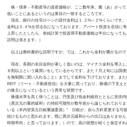
株・債券・不動産等の資産価格が、ここ数年来、騰（あ）がって
低いことにあるというのは衆目の一致するところです。
現在、銀行の住宅ローンの貸付金利は１.２%～２%くらいです。
金利は０.４%を切る位になっております。アパート投資を念頭に
上昇したとしたら、単純計算で投資用不動産価格は半分になっても
説明は省きます。）
以上は教科書的な説明ですが、では、これから金利が騰がるので
現在、長期の名目金利が著しく低いのは、マイナス金利を導入
８割以上という爆買いをしているからです。また７月上旬には国債
を無制限に買い入れること）までして金利を下げております。また
REIT（リート：不動産投信）を大量に買っており、株価の下支え
の株主になっているという異常な状態です。
株価水準を高く保つことは、円安及び低金利維持とともに安倍内
（異次元の量的緩和）の持続可能性が数年前から論じられておりま
いる（木内登英元日銀審議委員）” 日銀が、自ら方針変更する可
続けるものと思われます。既に異次元緩和からの出口はありません
時期早尚」と言っております。）ので、凪の状態が続くと仮定すれ