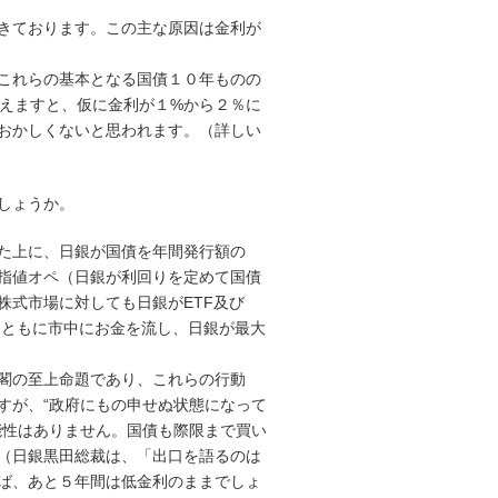
きております。この主な原因は金利が
これらの基本となる国債１０年ものの
考えますと、仮に金利が１%から２％に
おかしくないと思われます。（詳しい
しょうか。
した上に、日銀が国債を年間発行額の
指値オペ（日銀が利回りを定めて国債
株式市場に対しても日銀がETF及び
とともに市中にお金を流し、日銀が最大
閣の至上命題であり、これらの行動
すが、“政府にもの申せぬ状態になって
能性はありません。国債も際限まで買い
（日銀黒田総裁は、「出口を語るのは
ば、あと５年間は低金利のままでしょ