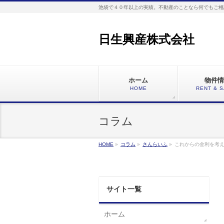
池袋で４０年以上の実績。不動産のことなら何でもご相
日生興産株式会社
ホーム
物件情
HOME
RENT & 
コラム
HOME
»
コラム
»
さんらいふ
»
これからの金利を考
サイト一覧
ホーム