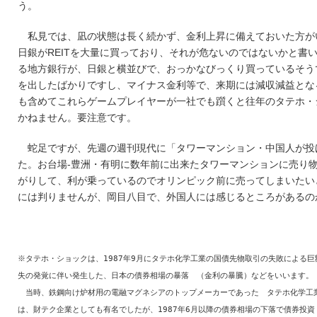
う。
私見では、凪の状態は長く続かず、金利上昇に備えておいた方が
日銀がREITを大量に買っており、それが危ないのではないかと書
る地方銀行が、日銀と横並びで、おっかなびっくり買っているそう
を出したばかりですし、マイナス金利等で、来期には減収減益とな
も含めてこれらゲームプレイヤーが一社でも躓くと往年のタテホ・
かねません。要注意です。
蛇足ですが、先週の週刊現代に「タワーマンション・中国人が投
た。お台場-豊洲・有明に数年前に出来たタワーマンションに売り
がりして、利が乗っているのでオリンピック前に売ってしまいたい
には判りませんが、岡目八目で、外国人には感じるところがあるの
※タテホ・ショックは、1987年9月にタテホ化学工業の国債先物取引の失敗による巨
失の発覚に伴い発生した、日本の債券相場の暴落 （金利の暴騰）などをいいます。
当時、鉄鋼向け炉材用の電融マグネシアのトップメーカーであった タテホ化学工
は、財テク企業としても有名でしたが、1987年6月以降の債券相場の下落で債券投資