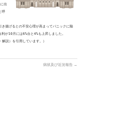
みに出
と呼
引き揚げるとの不安心理が高まってパニックに陥
利が10月には6%台と4%も上昇しました。
味・解説）を引用しています。）
病状及び近況報告
→