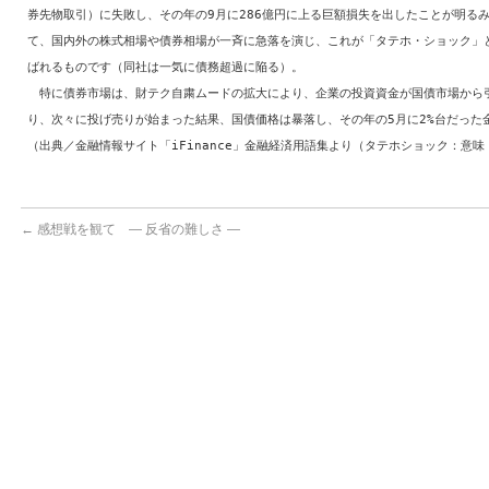
券先物取引）に失敗し、その年の9月に286億円に上る巨額損失を出したことが明る
て、国内外の株式相場や債券相場が一斉に急落を演じ、これが「タテホ・ショック」
ばれるものです（同社は一気に債務超過に陥る）。
特に債券市場は、財テク自粛ムードの拡大により、企業の投資資金が国債市場から
り、次々に投げ売りが始まった結果、国債価格は暴落し、その年の5月に2%台だった金
（出典／金融情報サイト「iFinance」金融経済用語集より（タテホショック：意
←
感想戦を観て ― 反省の難しさ ―